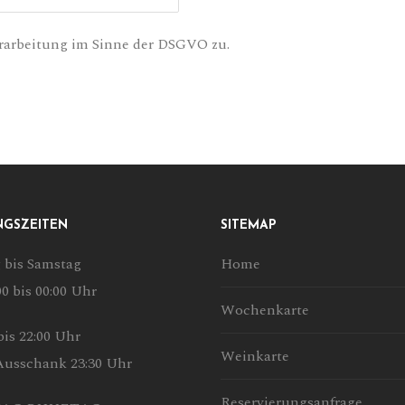
rarbeitung im Sinne der DSGVO zu.
NGSZEITEN
SITEMAP
 bis Samstag
Home
00 bis 00:00 Uhr
Wochenkarte
is 22:00 Uhr
Weinkarte
Ausschank 23:30 Uhr
Reservierungsanfrage