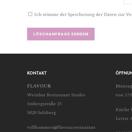
Ich stimme der Speicherung der Daten zur Ve
KONTAKT
ÖFFNU
FLAVOUR
Montag
Weinbar Restaurant Studio
von 17:
Imbergstraße 21
Küche b
5020 Salzburg
Letzte 
willkommen@flavour.restaurant